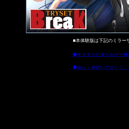
■本体験版は下記のミラー
◆すえぞうのギャルゲー補
◆みら～＠めいどさ～う゛